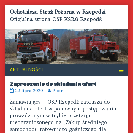
Skip
Ochotnicza Straż Pożarna w Rzepedzi
to
Oficjalna strona OSP KSRG Rzepedź
content
Zaproszenie do składania ofert
Zaproszenie
Read
22 lipca 2020
Piotr
do
more
Zamawiający – OSP Rzepedź zaprasza do
składania
posts
ofert
by
składania ofert w ponownym postępowaniu
published
the
prowadzonym w trybie przetargu
on
author
nieograniczonego na „Zakup średniego
of
samochodu ratowniczo-gaśniczego dla
Zaproszenie