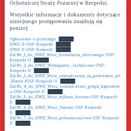
Ochotniczej Straży Pożarnej w Rzepedzi.
do
składania
ofert,
Wszystkie informacje i dokumenty dotyczące
niniejszego postępowania znajdują się
poniżej:
Ogłoszenie-o-przetargu
Pobierz
SIWZ-II-OSP-Rzepedź
Pobierz
SIWZ-II-OSP-Rzepedź
Pobierz
Zal.Nr_1_do_SIWZ_Wzor_formularza_ofertowego-OSP-
Rzepedź-II
Pobierz
Zal.Nr_2_do_SIWZ_Wymagania-_techniczne-OSP-
Rzepedz-II
Pobierz
Zal.Nr_3_do_SIWZ_Wzor_oswiadczenia_na_podstawie_art
.25aust.1OSP-Rzepedź-II
Pobierz
Zal.Nr_4_do_SIWZ_Wzor_oswiadczenie_grupa_kapitalow
a-OSP-Rzepedź-II
Pobierz
Zal.Nr_5_do_SIWZ_Wzor_wykazu_dostaw-OSP-Rzepedź-
II
Pobierz
Zal.Nr_6_do_SIWZ_Wzor_Umowy-OSP-Rzepedź-
II
Pobierz
Zal.Nr_7_do_SIWZ_Wzor_pelnomocnictwa-OSP-Rzepedź-
II
Pobierz