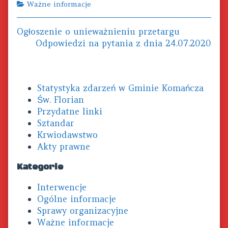
Categories
Ważne informacje
Previous
Ogłoszenie o unieważnieniu przetargu
Nawigacja
post:
Next
Odpowiedzi na pytania z dnia 24.07.2020
wpisu
post:
Primary
Statystyka zdarzeń w Gminie Komańcza
Sidebar
Św. Florian
Przydatne linki
Sztandar
Krwiodawstwo
Akty prawne
Kategorie
Interwencje
Ogólne informacje
Sprawy organizacyjne
Ważne informacje