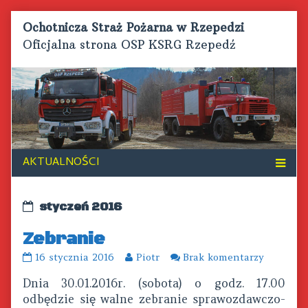
Skip
Ochotnicza Straż Pożarna w Rzepedzi
to
Oficjalna strona OSP KSRG Rzepedź
content
Posts
styczeń 2016
from
Zebranie
Zebranie
Read
do
16 stycznia 2016
Piotr
Brak komentarzy
published
more
Zebranie
Dnia 30.01.2016r. (sobota) o godz. 17.00
on
posts
by
odbędzie się walne zebranie sprawozdawczo-