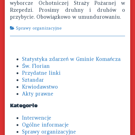
the
wyborcze Ochotniczej Straży Pożarnej w
author
Rzepedzi. Prosimy druhny i druhów o
of
przybycie. Obowiązkowo w umundurowaniu.
Zebranie,
Categories
Sprawy organizacyjne
Primary
Statystyka zdarzeń w Gminie Komańcza
Sidebar
Św. Florian
Przydatne linki
Sztandar
Krwiodawstwo
Akty prawne
Kategorie
Interwencje
Ogólne informacje
Sprawy organizacyjne