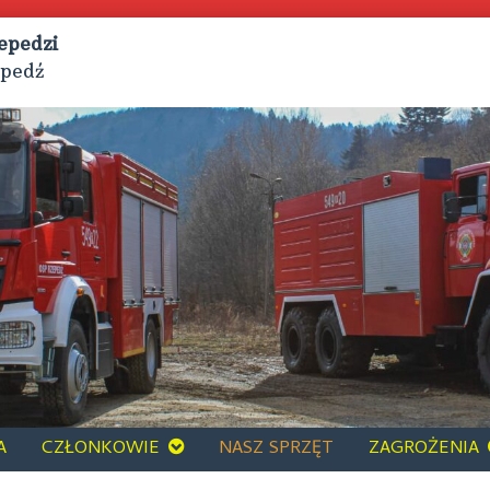
epedzi
epedź
A
CZŁONKOWIE
NASZ SPRZĘT
ZAGROŻENIA