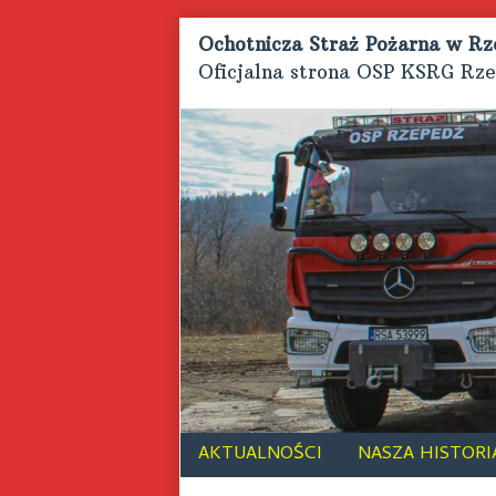
Skip
Ochotnicza Straż Pożarna w Rz
to
Oficjalna strona OSP KSRG Rz
content
AKTUALNOŚCI
NASZA HISTORI