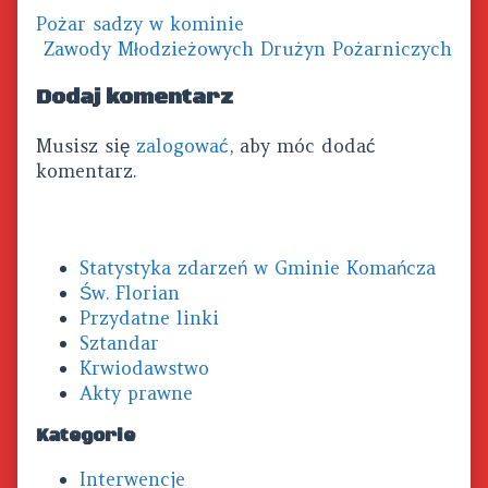
Previous
Pożar sadzy w kominie
Nawigacja
post:
Next
Zawody Młodzieżowych Drużyn Pożarniczych
wpisu
post:
Dodaj komentarz
Musisz się
zalogować
, aby móc dodać
komentarz.
Primary
Statystyka zdarzeń w Gminie Komańcza
Sidebar
Św. Florian
Przydatne linki
Sztandar
Krwiodawstwo
Akty prawne
Kategorie
Interwencje