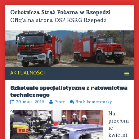
Skip
Ochotnicza Straż Pożarna w Rzepedzi
to
Oficjalna strona OSP KSRG Rzepedź
content
Szkolenie specjalistyczne z ratownictwa
technicznego
Szkolenie
Read
do
20 maja 2016
Piotr
Brak komentarzy
specjalistyczne
more
Szkolenie
Na
z
posts
specjalistyc
ratownictwa
by
z
przełom
technicznego
the
ratownictwa
ie
published
author
techniczneg
kwietni
on
of