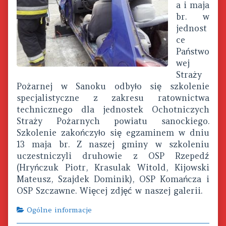
a i maja
Szkolenie
br. w
specjalistyczne
z
jednost
ratownictwa
ce
technicznego,
Państwo
wej
Straży
Pożarnej w Sanoku odbyło się szkolenie
specjalistyczne z zakresu ratownictwa
technicznego dla jednostek Ochotniczych
Straży Pożarnych powiatu sanockiego.
Szkolenie zakończyło się egzaminem w dniu
13 maja br. Z naszej gminy w szkoleniu
uczestniczyli druhowie z OSP Rzepedź
(Hryńczuk Piotr, Krasulak Witold, Kijowski
Mateusz, Szajdek Dominik), OSP Komańcza i
OSP Szczawne. Więcej zdjęć w naszej galerii.
Categories
Ogólne informacje