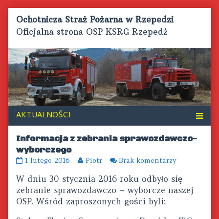
Skip
Ochotnicza Straż Pożarna w Rzepedzi
to
Oficjalna strona OSP KSRG Rzepedź
content
Informacja z zebrania sprawozdawczo-
wyborczego
Informacja
Read
do
1 lutego 2016
Piotr
Brak komentarzy
z
more
Informacja
W dniu 30 stycznia 2016 roku odbyło się
zebrania
posts
z
sprawozdawczo-
by
zebrania
zebranie sprawozdawczo – wyborcze naszej
wyborczego
the
sprawozdaw
OSP. Wśród zaproszonych gości byli:
published
author
wyborczego
on
of