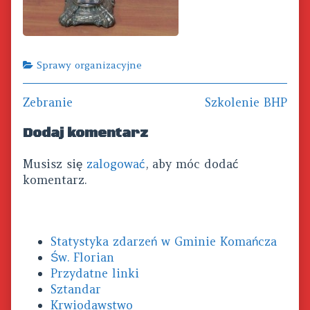
Categories
Sprawy organizacyjne
Previous
Next
Zebranie
Szkolenie BHP
Nawigacja
post:
post:
wpisu
Dodaj komentarz
Musisz się
zalogować
, aby móc dodać
komentarz.
Primary
Statystyka zdarzeń w Gminie Komańcza
Sidebar
Św. Florian
Przydatne linki
Sztandar
Krwiodawstwo