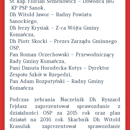
St. kap. Florian Semenowicz – Dowódca JRG
Informacja
KP PSP Sanok,
z
Dh Witold Jawor – Radny Powiatu
zebrania
sprawozdawczo-
Sanockiego,
wyborczego,
Dh Jerzy Krysiak – Z-ca Wójta Gminy
Komańcza,
Dh Piotr Skocki – Prezes Zarządu Gminnego
OSP,
Pan Roman Orzechowski – Przewodniczący
Rady Gminy Komańcza,
Pani Danuta Horodecka-Kotys – Dyrektor
Zespołu Szkół w Rzepedzi,
Pan Adam Rozputyński – Radny Gminy
Komańcza
Podczas zebrania Naczelnik Dh Ryszard
Fejdasz zaprezentował sprawozdanie z
działalności OSP za 2015 rok oraz plan
działań na 2016 rok. Skarbnik Dh Witold
Krasulak zaprezentował sprawozdanie