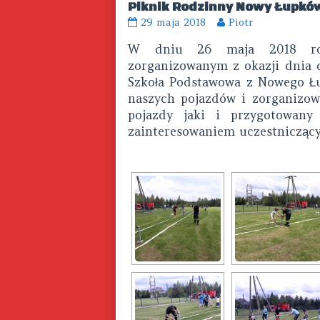
Piknik Rodzinny Nowy Łupkó
Piknik
Read
29 maja 2018
Piotr
Rodzinny
more
W dniu 26 maja 2018 rok
Nowy
posts
Łupków
by
zorganizowanym z okazji dnia 
published
the
Szkoła Podstawowa z Nowego Łu
on
author
naszych pojazdów i zorganizow
of
pojazdy jaki i przygotowany
Piknik
zainteresowaniem
uczestnicząc
Rodzinny
Nowy
Łupków,