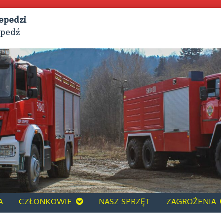
epedzi
epedź
A
CZŁONKOWIE
NASZ SPRZĘT
ZAGROŻENIA