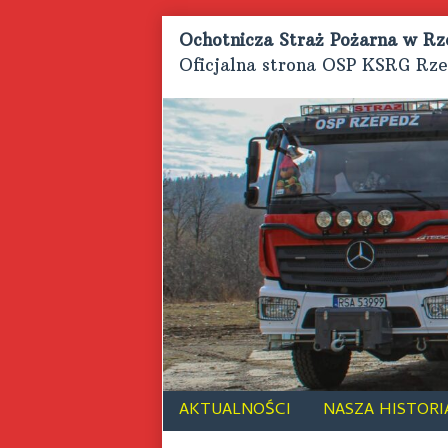
Skip
Ochotnicza Straż Pożarna w Rz
to
Oficjalna strona OSP KSRG Rz
content
AKTUALNOŚCI
NASZA HISTORI